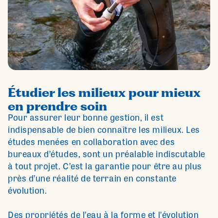
Étudier les milieux pour mieux
en prendre soin
Pour assurer leur bonne gestion, il est
indispensable de bien connaître les milieux. Les
études menées en collaboration avec des
bureaux d’études, sont un préalable indiscutable
à tout projet. C’est la garantie pour être au plus
près d’une réalité de terrain en constante
évolution.
Des propriétés de l’eau à la forme et l’évolution