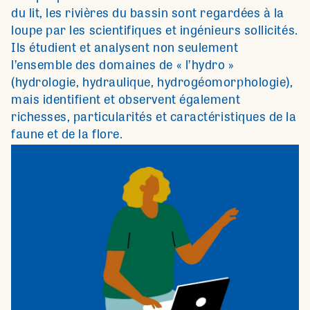
du lit, les rivières du bassin sont regardées à la
loupe par les scientifiques et ingénieurs sollicités.
Ils étudient et analysent non seulement
l’ensemble des domaines de « l’hydro »
(hydrologie, hydraulique, hydrogéomorphologie),
mais identifient et observent également
richesses, particularités et caractéristiques de la
faune et de la flore.