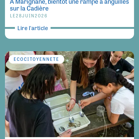
À Marignane, bientôt une rampe à anguilles
sur la Cadière
LE
28
JUIN
2026
Lire l'article
ÉCOCITOYENNETÉ