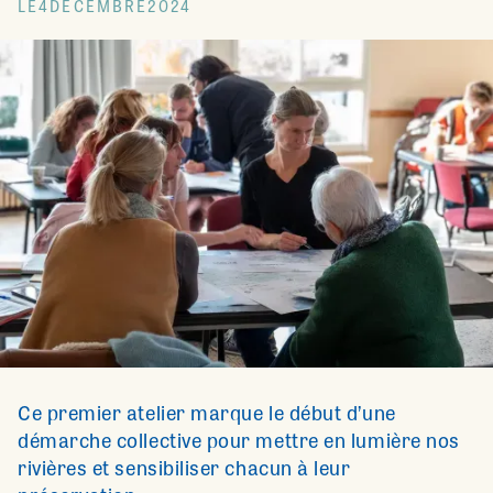
LE
4
DÉCEMBRE
2024
Ce premier atelier marque le début d’une
démarche collective pour mettre en lumière nos
rivières et sensibiliser chacun à leur