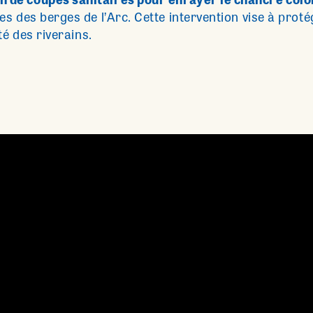
 de coupes sanitaires pour enrayer le chancre colo
es des berges de l’Arc. Cette intervention vise à proté
té des riverains.