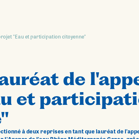
projet "Eau et participation citoyenne"
auréat de l'appe
au et participat
"
ctionné à deux reprises en tant que lauréat de l’appe