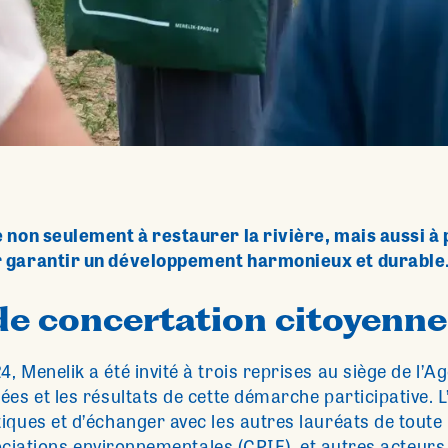
 non seulement à restaurer la rivière, mais aussi à 
r garantir un développement harmonieux et durable
e concertation citoyenne
 Menelik a été invité à trois reprises au siège de l’Ag
es et les résultats de cette démarche participative. L’
iques et d’échanger avec les autres lauréats de toute 