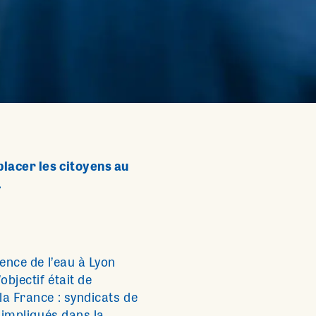
placer les citoyens au
.
ence de l’eau à Lyon
objectif était de
la France : syndicats de