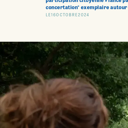
participation citoyenne » lancé p
concertation* exemplaire autour 
LE
16
OCTOBRE
2024