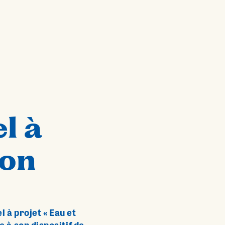
l à
ion
l à projet « Eau et